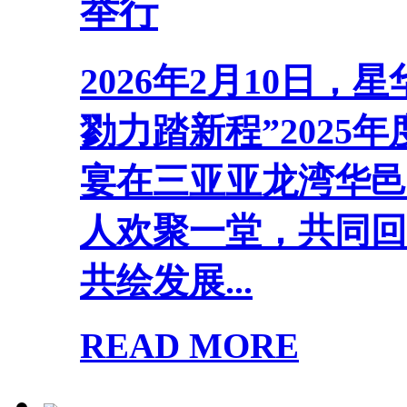
举行
2026年2月10日
勠力踏新程”2025
宴在三亚亚龙湾华邑
人欢聚一堂，共同回
共绘发展...
READ MORE