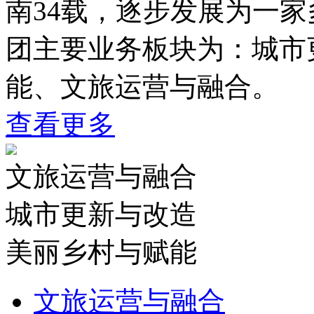
南34载，逐步发展为一
团主要业务板块为：城市
能、文旅运营与融合。
查看更多
文旅运营与融合
城市更新与改造
美丽乡村与赋能
文旅运营与融合