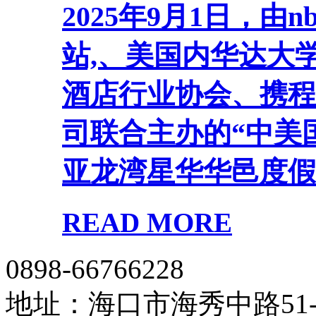
2025年9月1日，由
站,、美国内华达大
酒店行业协会、携程
司联合主办的“中美
亚龙湾星华华邑度假酒
READ MORE
0898-66766228
地址：海口市海秀中路51-