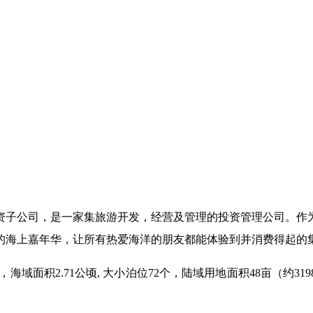
全资子公司，是一家集旅游开发，经营及管理的投资管理公司。
的海上嘉年华，让所有热爱海洋的朋友都能体验到并消费得起的
，海域面积2.71公顷, 大小泊位72个，陆域用地面积48亩（约3