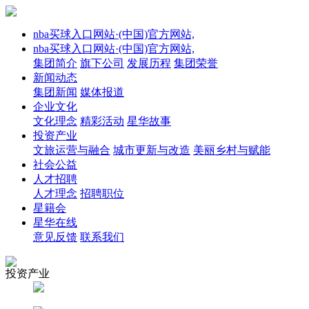
nba买球入口网站·(中国)官方网站,
nba买球入口网站·(中国)官方网站,
集团简介
旗下公司
发展历程
集团荣誉
新闻动态
集团新闻
媒体报道
企业文化
文化理念
精彩活动
星华故事
投资产业
文旅运营与融合
城市更新与改造
美丽乡村与赋能
社会公益
人才招聘
人才理念
招聘职位
星籍会
星华在线
意见反馈
联系我们
投资产业