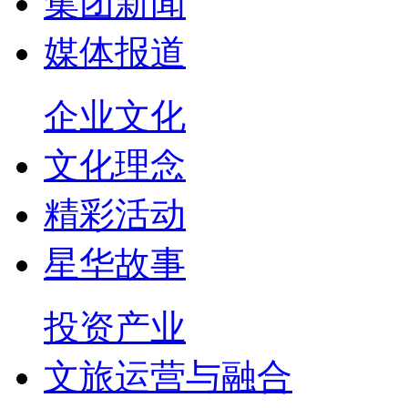
集团新闻
媒体报道
企业文化
文化理念
精彩活动
星华故事
投资产业
文旅运营与融合