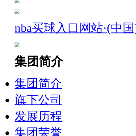
nba买球入口网站·(中国
集团简介
集团简介
旗下公司
发展历程
集团荣誉