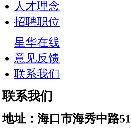
人才理念
招聘职位
星华在线
意见反馈
联系我们
联系我们
地址：海口市海秀中路51