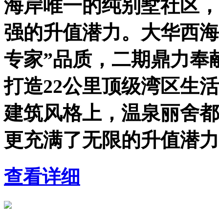
海岸唯一的纯别墅社区，
强的升值潜力。大华西海
专家”品质，二期鼎力奉
打造22公里顶级湾区生
建筑风格上，温泉丽舍都
更充满了无限的升值潜力
查看详细