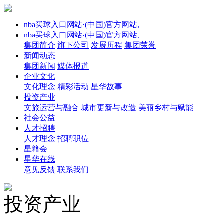
nba买球入口网站·(中国)官方网站,
nba买球入口网站·(中国)官方网站,
集团简介
旗下公司
发展历程
集团荣誉
新闻动态
集团新闻
媒体报道
企业文化
文化理念
精彩活动
星华故事
投资产业
文旅运营与融合
城市更新与改造
美丽乡村与赋能
社会公益
人才招聘
人才理念
招聘职位
星籍会
星华在线
意见反馈
联系我们
投资产业