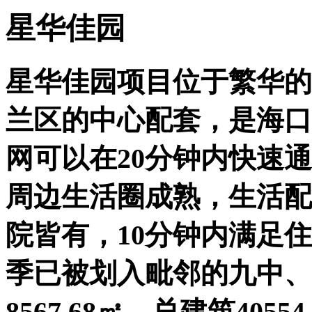
星华佳园
星华佳园项目位于繁华的
兰区的中心配套，是海口
网可以在20分钟内快速
周边生活圈成熟，生活配
院皆有，10分钟内满足住
季已被划入毗邻的九中、
8567.68㎡，总建筑405