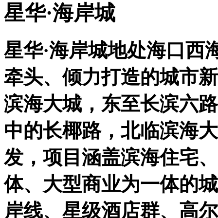
星华·海岸城
星华·海岸城地处海口西
牵头、倾力打造的城市新
滨海大城，东至长滨六路
中的长椰路，北临滨海大
发，项目涵盖滨海住宅、
体、大型商业为一体的城
岸线、星级酒店群、高尔