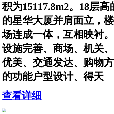
积为15117.8m2。18
的星华大厦并肩面立，楼
场连成一体，互相映衬。
设施完善、商场、机关、
优美、交通发达、购物方
的功能户型设计、得天
查看详细