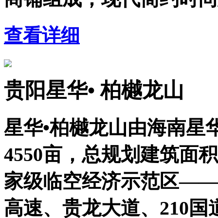
查看详细
贵阳星华• 柏樾龙山
星华•柏樾龙山由海南星
4550亩，总规划建筑面
家级临空经济示范区——
高速、贵龙大道、210