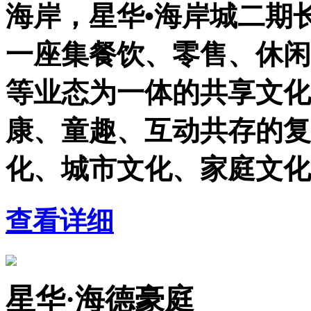
海岸，星华•海岸城二期
一座集餐饮、零售、休闲
等业态为一体的共享文化
康、童趣、互动共存的复
化、城市文化、家庭文化
查看详细
星华·海德豪庭