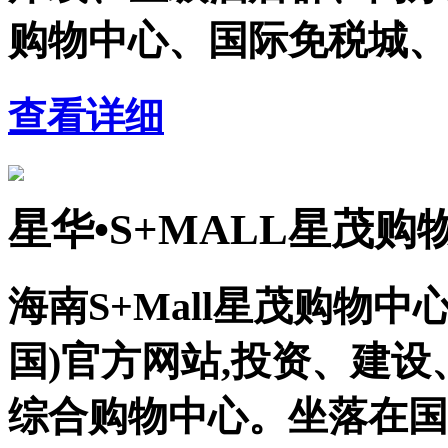
购物中心、国际免税城、
查看详细
星华•S+MALL星茂购
海南S+Mall星茂购物中
国)官方网站,投资、建
综合购物中心。坐落在国