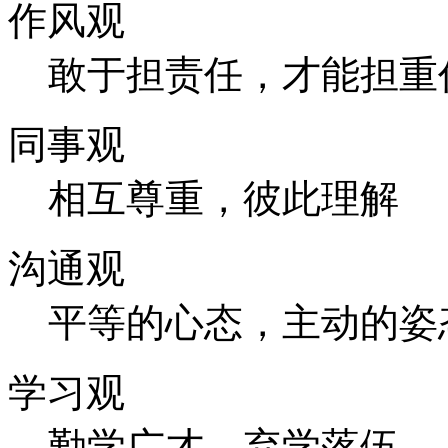
作风观
敢于担责任，才能担重
同事观
相互尊重，彼此理解
沟通观
平等的心态，主动的姿
学习观
勤学广才，弃学落伍