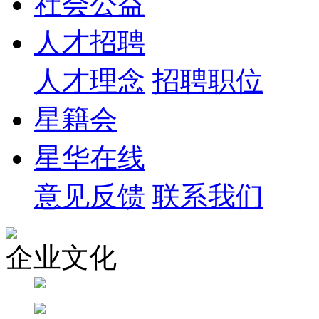
社会公益
人才招聘
人才理念
招聘职位
星籍会
星华在线
意见反馈
联系我们
企业文化