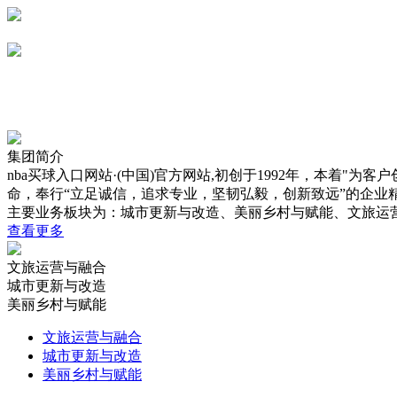
集团简介
nba买球入口网站·(中国)官方网站,初创于1992年，本着
命，奉行“立足诚信，追求专业，坚韧弘毅，创新致远”的企业
主要业务板块为：城市更新与改造、美丽乡村与赋能、文旅运
查看更多
文旅运营与融合
城市更新与改造
美丽乡村与赋能
文旅运营与融合
城市更新与改造
美丽乡村与赋能