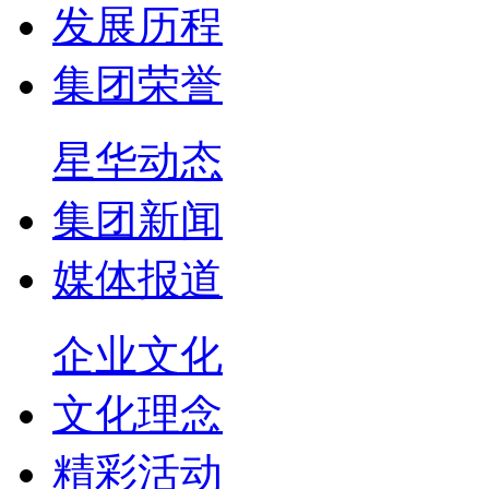
发展历程
集团荣誉
星华动态
集团新闻
媒体报道
企业文化
文化理念
精彩活动