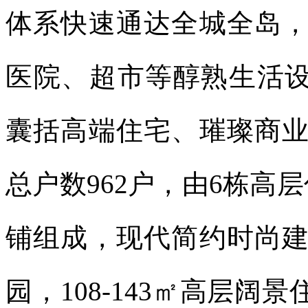
体系快速通达全城全岛
医院、超市等醇熟生活设
囊括高端住宅、璀璨商
总户数962户，由6栋高
铺组成，现代简约时尚
园，108-143㎡高层阔景