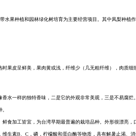
带水果种植和园林绿化树培育为主要经营项目。其中凤梨种植作
成熟时果皮呈鲜美，果肉黄或浅，纤维少（几无粗纤维），肉质细
种像香水一样的独特香味，二是它的外观非常美观，三是不易腐烂
种。
、鲜食加工皆宜，为台湾早期最普遍的栽培品种。外形很漂亮，
，维生素B、C，磷，柠檬酸和蛋白酶等物质，具有解暑止渴、