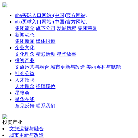
nba买球入口网站·(中国)官方网站,
nba买球入口网站·(中国)官方网站,
集团简介
旗下公司
发展历程
集团荣誉
新闻动态
集团新闻
媒体报道
企业文化
文化理念
精彩活动
星华故事
投资产业
文旅运营与融合
城市更新与改造
美丽乡村与赋能
社会公益
人才招聘
人才理念
招聘职位
星籍会
星华在线
意见反馈
联系我们
投资产业
文旅运营与融合
城市更新与改造