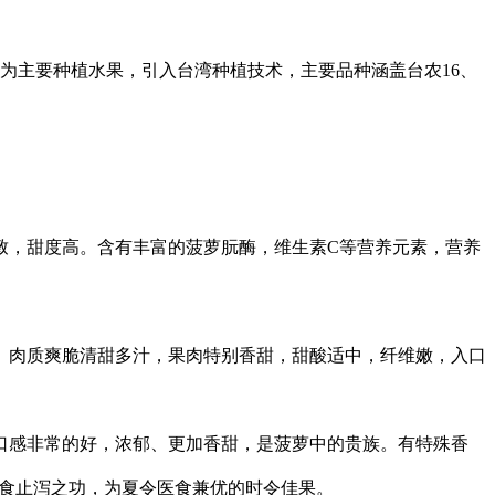
为主要种植水果，引入台湾种植技术，主要品种涵盖台农16、
致，甜度高。含有丰富的菠萝朊酶，维生素C等营养元素，营养
。肉质爽脆清甜多汁，果肉特别香甜，甜酸适中，纤维嫩，入口
口感非常的好，浓郁、更加香甜，是菠萝中的贵族。有特殊香
消食止泻之功，为夏令医食兼优的时令佳果。