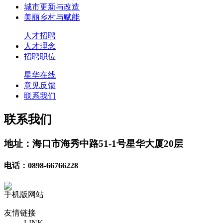
城市更新与改造
美丽乡村与赋能
人才招聘
人才理念
招聘职位
星华在线
意见反馈
联系我们
联系我们
地址：海口市海秀中路51-1号星华大厦20层
电话：0898-66766228
手机版网站
友情链接
LINK