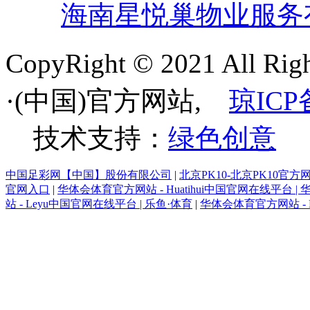
海南星悦巢物业服务
CopyRight © 2021 All 
·(中国)官方网站,
琼ICP备
技术支持：
绿色创意
中国足彩网【中国】股份有限公司
|
北京PK10-北京PK10官方
官网入口
|
华体会体育官方网站 - Huatihui中国官网在线平台 |
站 - Leyu中国官网在线平台 | 乐鱼·体育
|
华体会体育官方网站 - H