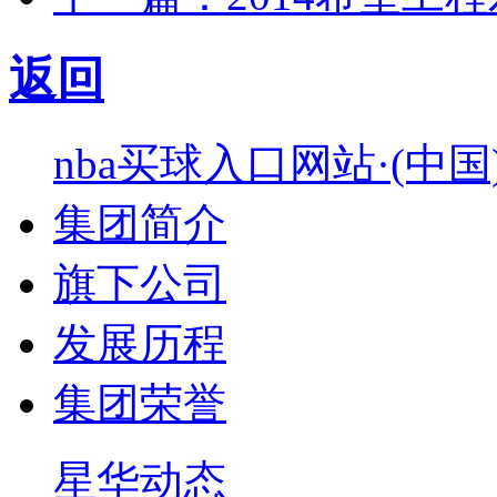
返回
nba买球入口网站·(中国
集团简介
旗下公司
发展历程
集团荣誉
星华动态